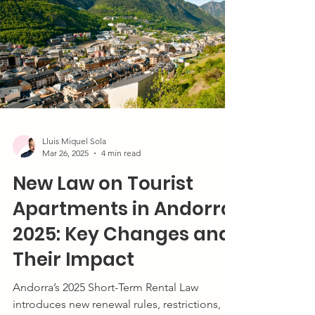
Además, discutiremos por qué las buenas
calificaciones ya no son suficientes y qué
puedes hacer para seguir destacando en un
mercado cada vez más c
Lluis Miquel Sola
Mar 26, 2025
4 min read
New Law on Tourist
Apartments in Andorra
2025: Key Changes and
Their Impact
Andorra’s 2025 Short-Term Rental Law
introduces new renewal rules, restrictions,