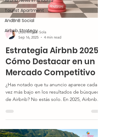
Airbnb News in Andorra
Tourist Apartment
AndBnB Social
Airbnb Strategy
Lluis Miquel Sola
Sep 16, 2025
4 min read
Estrategia Airbnb 2025:
Cómo Destacar en un
Mercado Competitivo
¿Has notado que tu anuncio aparece cada
vez más bajo en los resultados de búsqueda
de Airbnb? No estás solo. En 2025, Airbnb
lanzó una de sus actualizaciones más
grandes, con millones de cambios que
impactan la visibilidad de los anuncios. En
esta guía, explicamos el nuevo algoritmo de
Airbnb en 2025 y su efecto en la visibilidad.