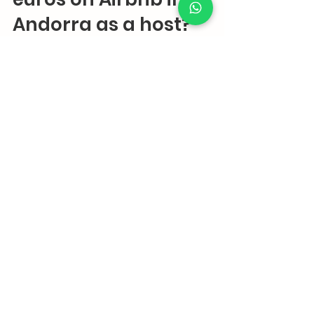
Andorra as a host?
Learn how to get paid in euros for Airbnb in
Andorra and maximize income with Andbnb
management services.