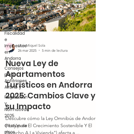
Turísticos
Gestión de
Alojamientos
Turísticos
Fiscalidad
e
Impuestos
Lluis Miquel Sola
26 mar 2025
5 min de lectura
en
Andorra
Nueva Ley de
Consejos
Apartamentos
para
Anfitriones
Turísticos en Andorra
Airbnb y
2025: Cambios Clave y
Regulación
y
su Impacto
Normativas
2025
Descubre cómo la Ley Omnibús de Andorra
("Ley para El Crecimiento Sostenible Y El
Gestión de
pisos
Derecho A La Vivienda") afecta a