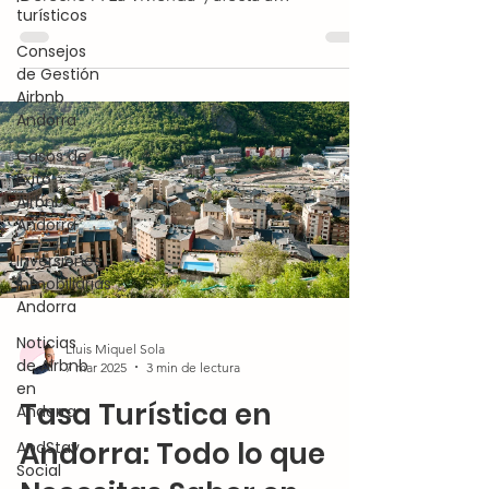
turísticos
apartamentos turísticos.
Consejos
de Gestión
Airbnb
Andorra
Casos de
Éxito
Airbnb
Andorra
Inversiones
Inmobiliarias
Andorra
Noticias
Lluis Miquel Sola
de Airbnb
7 mar 2025
3 min de lectura
en
Tasa Turística en
Andorra
Andorra: Todo lo que
AndStay
Social