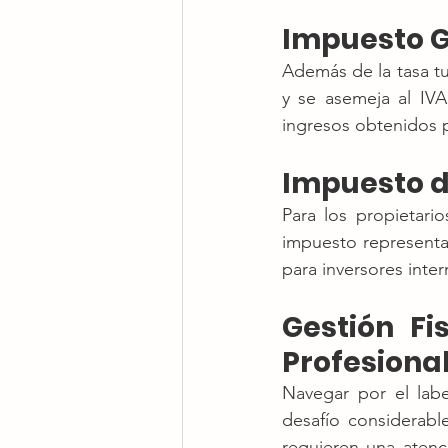
Impuesto Ge
Además de la tasa tur
y se asemeja al IVA
ingresos obtenidos p
Impuesto d
Para los propietari
impuesto representa 
para inversores inter
Gestión Fi
Profesiona
Navegar por el labe
desafío considerabl
requieren una atenc