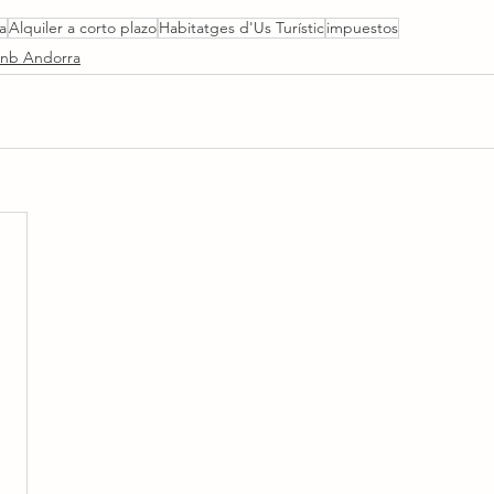
a
Alquiler a corto plazo
Habitatges d'Us Turístic
impuestos
bnb Andorra