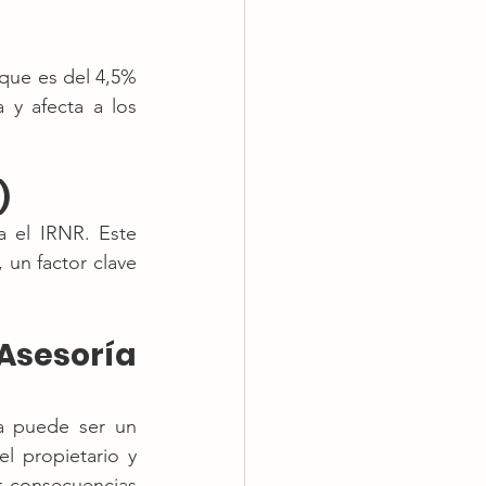
 que es del 4,5% 
y afecta a los 
)
a el IRNR. Este 
un factor clave 
Asesoría 
a puede ser un 
l propietario y 
 consecuencias 