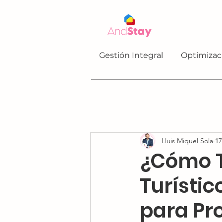
Gestión Integral
Optimizac
Lluis Miquel Sola
17
¿Cómo T
Turísti
para Pr