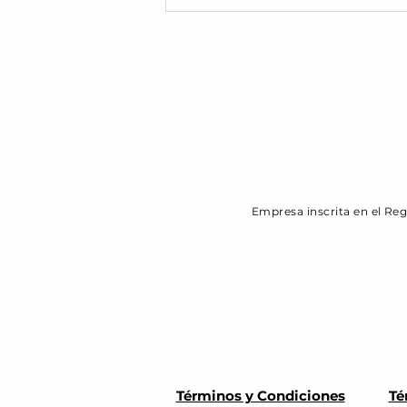
Novedades en la
Empresa inscrita en el Re
Regulación del Alquiler y
su Impacto en el
"Habitatge d'ús turístic"
en Andorra
Términos y Condiciones
Té