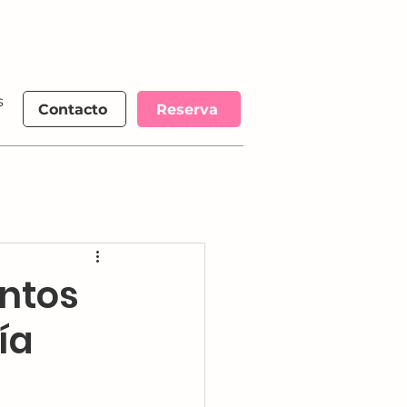
s
More
Contacto
Reserva
ntos
ía