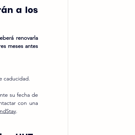
n a los  
eberá renovarla 
res meses antes 
 de caducidad.
nte su fecha de 
ntactar con una 
nd
Stay
.