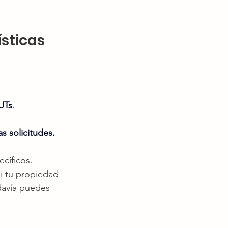
sticas 
UTs
.
s solicitudes.
cíficos. 
i tu propiedad 
odavía puedes 