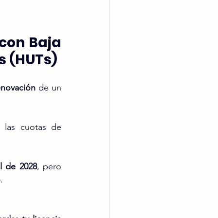
con Baja 
s (HUTs)
enovación
 de un 
 las cuotas de 
il de 2028
, pero 
o
.