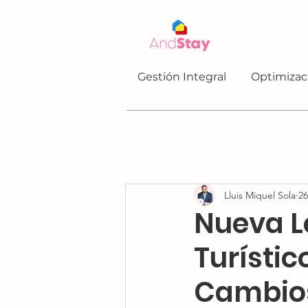
Gestión Integral
Optimizac
Lluis Miquel Sola
26
Nueva L
Turístic
Cambios