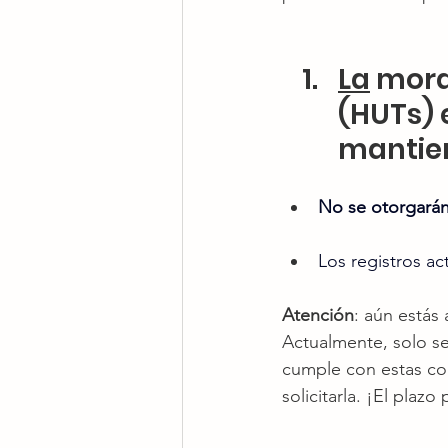
La
 mora
(HUTs) 
mantien
No se otorgarán
Los registros ac
Atención
: aún estás
Actualmente, solo se
cumple con estas co
solicitarla. ¡El plaz