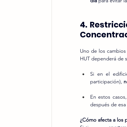
día
 para evitar l
4. Restricc
Concentrac
Uno de los cambios
HUT dependerá de su
Si en el edific
participación), 
n
En estos casos
después de esa 
¿Cómo afecta a los p