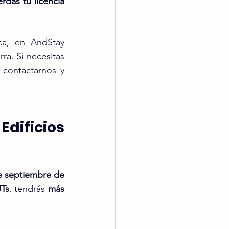
rdas tu licencia 
ca, en AndStay 
a. Si necesitas 
 
contactarnos
 y 
dificios 
e septiembre de 
Ts
, tendrás 
más 