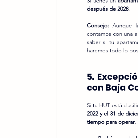
Si tienes un 
apartam
después de 2028
.
Consejo:
 Aunque la
contamos con una amp
saber si tu aparta
haremos todo lo pos
5. Excepció
con Baja C
Si tu HUT está clasi
2022 y el 31 de dici
tiempo para operar
.