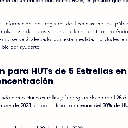
ento en un edificio con pocos HUTs
, 
es posible que pie
 información del registro de licencias no es públi
lia base de datos sobre alquileres turísticos en Andorr
mento se verá afectado por esta medida, no dudes en
ible por ayudarte.
n para HUTs de 5 Estrellas en E
oncentración
ficado como 
cinco estrellas
 y fue registrado entre el 
28 d
embre de 2023
, en un edificio con 
menos del 30% de HU