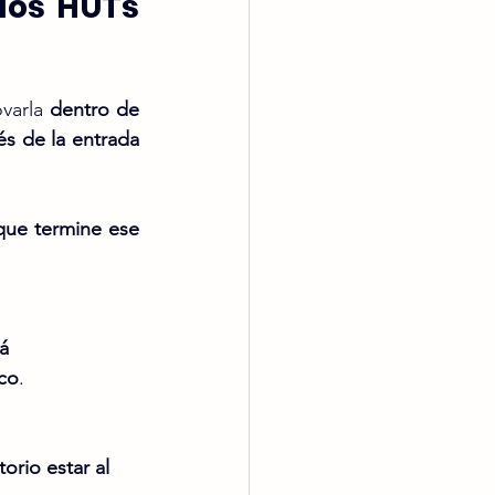
los HUTs 
varla 
dentro de 
s de la entrada 
ue termine ese 
á 
ico
.
torio estar al 