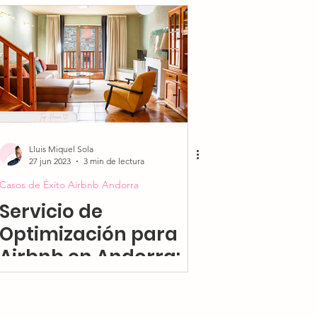
lación y Normativas 2025
ito Airbnb Andorra
cial
Lluis Miquel Sola
27 jun 2023
3 min de lectura
Casos de Éxito Airbnb Andorra
Servicio de
Optimización para
Airbnb en Andorra:
Otro Caso de Éxito de
AndStay