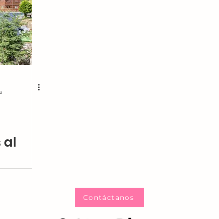
Rentables
s
 2025
a
 al
Contáctanos
so de