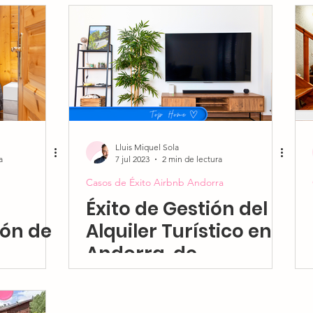
Andorra
Consejos para Anfitriones Airbnb y
Regu
Consejos de Gestión Airbnb Andorra
Casos de Éx
dorra
Noticias de Airbnb en Andorra
AndStay So
Lluis Miquel Sola
a
7 jul 2023
2 min de lectura
Casos de Éxito Airbnb Andorra
Éxito de Gestión del
ión de
Alquiler Turístico en
Andorra, de
Inmuebles Cerrados
atimos
a Inversiones