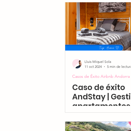
Fiscalidad e Impuestos en 
Gestión de pisos turísticos
Inversiones Inmobiliarias An
Lluis Miquel Sola
11 oct 2024
5 min de lectur
Casos de Éxito Airbnb Andorra
Caso de éxito
AndStay | Gest
apartamentos
turísticos en
Andorra: así b