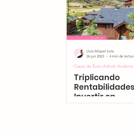
al mercado y
duplicamos lo
ingresos del
propietario en
Lluis Miquel Sola
26 jun 2023
4 min de lectur
Casos de Éxito Airbnb Andorra
Triplicando
Rentabilidades
Invertir en
Apartamentos
Turísticos en
Andorra: Un ca