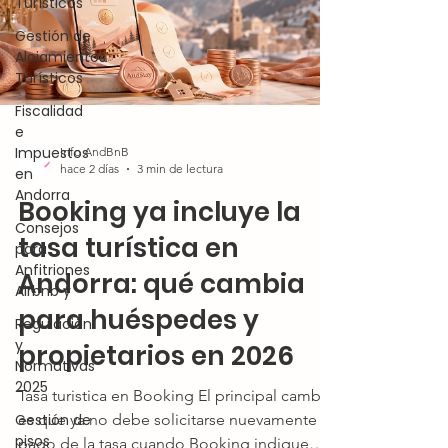
Turísticos
Gestión de
Alojamientos
Turísticos
Fiscalidad
e
Impuestos
Info AndBnB
hace 2 días
3 min de lectura
en
Andorra
Booking ya incluye la
Consejos
tasa turística en
para
Anfitriones
Andorra: qué cambia
Airbnb y
para huéspedes y
Regulación
y
propietarios en 2026
Normativas
2025
Tasa turistica en Booking El principal cambio
Gestión de
es que ya no debe solicitarse nuevamente el
pisos
pago de la tasa cuando Booking indique