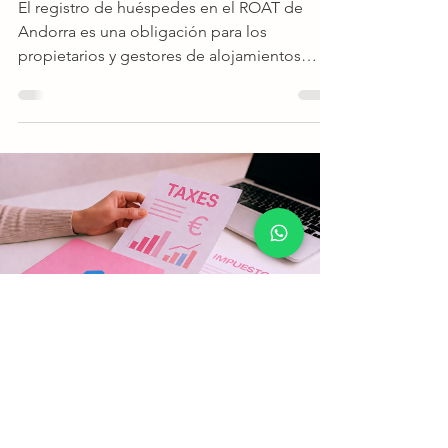
El registro de huéspedes en el ROAT de
Andorra es una obligación para los
propietarios y gestores de alojamientos
turísticos. Aunque el proceso puede parecer
sencillo, introducir datos incorrectos o
incompletos puede generar errores y
complicaciones administrativas. En esta guía
te explicamos cómo preparar el registro de
forma rápida, segura y organizada. Registro
de Ocupación de Alojamientos Turísticos de
Andorra ¿Qué es el ROAT? El ROAT es el
Registro de Ocupación de Alojam
Lluis Miquel Sola
27 oct 2025
4 min de lectura