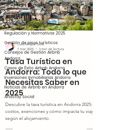
Gestión de Alojamientos Turísticos
Fiscalidad e Impuestos en Andorra
Consejos para Anfitriones Airbnb y
Regulación y Normativas 2025
Gestión de pisos turísticos
Lluis Miquel Sola
7 mar 2025
3 min de lectura
Consejos de Gestión Airbnb
Andorra
Tasa Turística en
Casos de Éxito Airbnb Andorra
Andorra: Todo lo que
Inversiones Inmobiliarias Andorra
Necesitas Saber en
Noticias de Airbnb en Andorra
2025
AndStay Social
Descubre la tasa turística en Andorra 2025:
costos, exenciones y cómo impacta tu viaje
según el alojamiento.