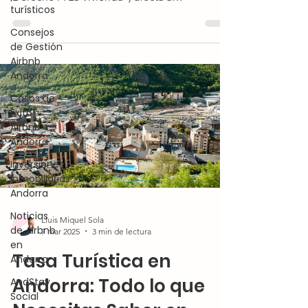
turísticos
apartamentos turísticos.
Consejos
de Gestión
Airbnb
Andorra
Casos de
Éxito
Airbnb
Andorra
Inversiones
Inmobiliarias
Andorra
Noticias
Lluis Miquel Sola
de Airbnb
7 mar 2025
3 min de lectura
en
Tasa Turística en
Andorra
Andorra: Todo lo que
AndStay
Social