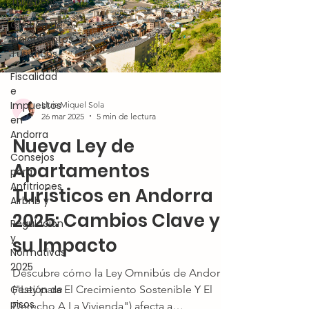
Turísticos
Gestión de
Alojamientos
Turísticos
Fiscalidad
e
Impuestos
Lluis Miquel Sola
26 mar 2025
5 min de lectura
en
Andorra
Nueva Ley de
Consejos
Apartamentos
para
Anfitriones
Turísticos en Andorra
Airbnb y
2025: Cambios Clave y
Regulación
y
su Impacto
Normativas
2025
Descubre cómo la Ley Omnibús de Andorra
("Ley para El Crecimiento Sostenible Y El
Gestión de
pisos
Derecho A La Vivienda") afecta a