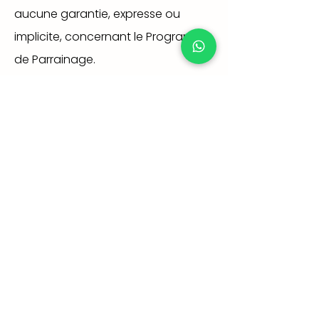
aucune garantie, expresse ou
implicite, concernant le Programme
de Parrainage.
11. Limitation de responsabilité : En
aucun cas AndStay ne pourra être
tenu responsable de dommages
quelconques, y compris, sans
limitation, les dommages indirects,
accessoires, spéciaux, punitifs ou
consécutifs, découlant du ou liés
au Programme de Parrainage,
même si AndStay a été informé de
la possibilité de tels dommages.