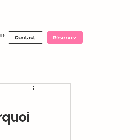
nez 300 €
More
Contact
Réservez
rquoi