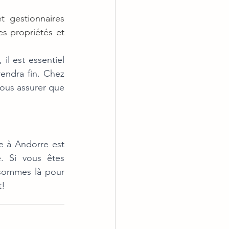
 gestionnaires 
s propriétés et 
l est essentiel 
d'agir rapidement et de vous préparer pour le moment où le moratoire prendra fin. Chez 
ous assurer que 
e à Andorre est 
 Si vous êtes 
sommes là pour 
t!