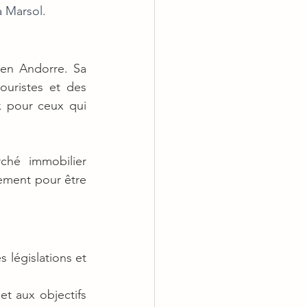
a Marsol.
en Andorre. Sa 
uristes et des 
 pour ceux qui 
hé immobilier 
ement pour être 
égislations et 
t aux objectifs 