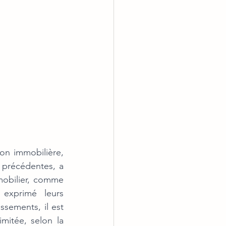
n immobilière, 
 précédentes, a 
obilier, comme 
exprimé leurs 
ssements, il est 
itée, selon la 