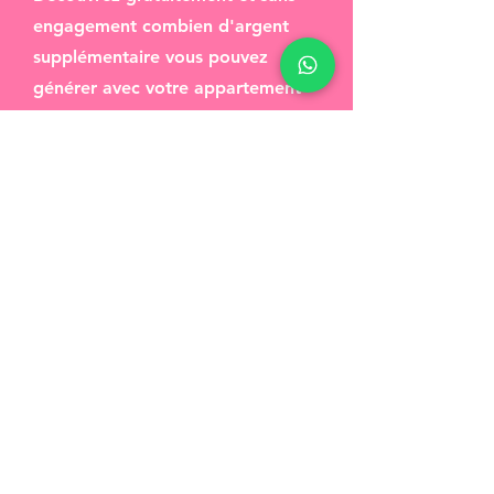
engagement combien d'argent
supplémentaire vous pouvez
générer avec votre appartement
de vacances en Andorre.
Planifiez un appel
De véritables
histoires à succès
Propriétés que nous avons optimisées
en Andorre avec des résultats
vérifiables