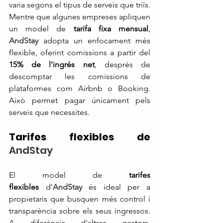
varia segons el tipus de serveis que triïs. 
Mentre que algunes empreses apliquen 
un model de 
tarifa fixa mensual
, 
AndStay
adopta un enfocament més 
flexible, oferint comissions a partir del 
15% de l'ingrés net
, després de 
descomptar les comissions de 
plataformes com Airbnb o Booking. 
Això permet pagar únicament pels 
serveis que necessites.
Tarifes flexibles de 
AndStay
El model de 
tarifes 
flexibles
 d'
AndStay
 és ideal per a 
propietaris que busquen més control i 
transparència sobre els seus ingressos. 
A diferència d'altres gestors, 