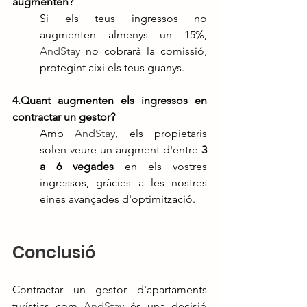
augmenten?
Si els teus ingressos no 
augmenten almenys un 15%, 
AndStay
 no cobrarà la comissió, 
protegint així els teus guanys.
4.Quant augmenten els ingressos en 
contractar un gestor?
Amb 
AndStay
, els propietaris 
solen veure un augment d'entre 
3 
a 6 vegades
 en els vostres 
ingressos, gràcies a les nostres 
eines avançades d'optimització.
Conclusió
Contractar un gestor d'apartaments 
turístics com 
AndStay
 és una decisió 