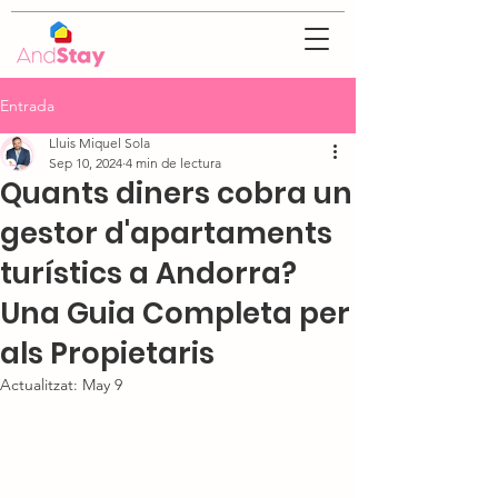
Entrada
Lluis Miquel Sola
Sep 10, 2024
4 min de lectura
Quants diners cobra un
gestor d'apartaments
turístics a Andorra?
Una Guia Completa per
als Propietaris
Actualitzat:
May 9