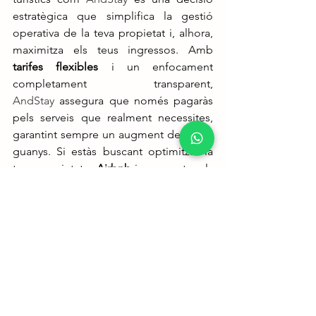
estratègica que simplifica la gestió 
operativa de la teva propietat i, alhora, 
maximitza els teus ingressos. Amb 
tarifes flexibles
 i un enfocament 
completament transparent, 
AndStay
 assegura que només pagaràs 
pels serveis que realment necessites, 
garantint sempre un augment dels teus 
guanys. Si estàs buscant optimitzar la 
teva propietat a 
Airbnb
 i augmentar els 
teus ingressos, 
AndStay
 és la millor 
opció.
Tens cap dubte sobre quant cobra un 
gestor d'apartaments turístics a 
Andorra? 
Contacta'ns
 per a més informació i 
assegura't de tenir una experiència 