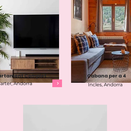
artament Complet
Cabana per a 4
Tarter, Andorra
Incles, Andorra