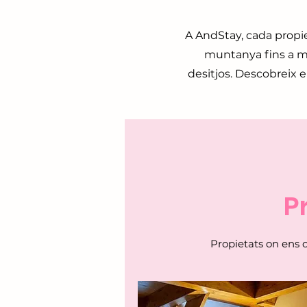
A AndStay, cada propiet
muntanya fins a mo
desitjos. Descobreix e
P
Propietats on ens o