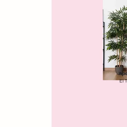
Ap
El 