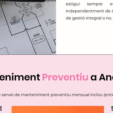
estigui sempre e
independentment de si u
de gestió integral o no.
eniment
Preventiu
a An
e servei de manteniment preventiu mensual inclou (entre
1