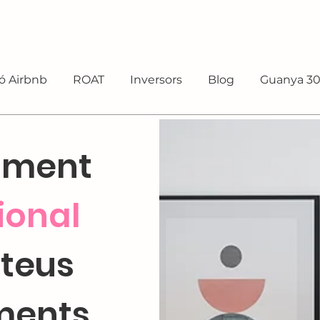
ó Airbnb
ROAT
Inversors
Blog
Guanya 3
iment
ional
 teus
ments