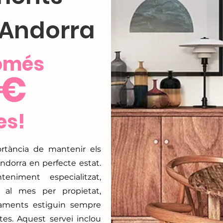
a Andorra
només
 €
es!
rtància de mantenir els
ndorra en perfecte estat.
niment especialitzat,
 al mes per propietat,
taments estiguin sempre
tes. Aquest servei inclou