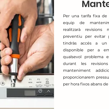
Mant
Per una tarifa fixa d
equip de mantenime
realitzarà revision
preventiu per evitar
tindràs accés a un
disponible per a em
qualsevol problema e
durant les revision
manteniment addicio
proporcionarem pressu
per hora fixos abans de r