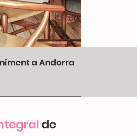
eniment a Andorra
ntegral
de