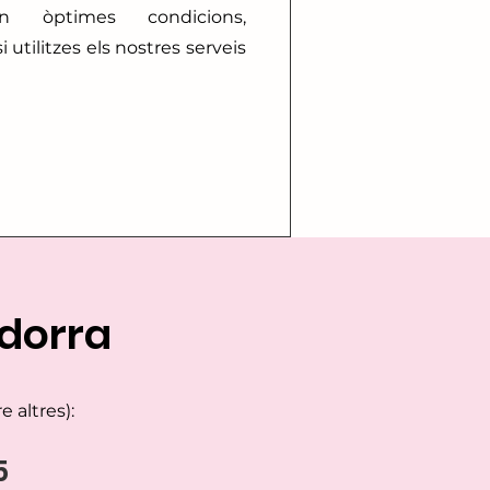
n òptimes condicions,
tilitzes els nostres serveis
dorra
 altres):
5