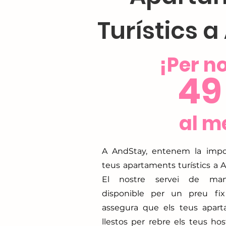
Turístics 
¡Per 
49
al m
A AndStay, entenem la impo
teus apartaments turístics a A
El nostre servei de mante
disponible per un preu fix
assegura que els teus apar
llestos per rebre els teus hos