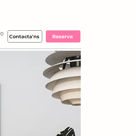
00 €
More
Contacta'ns
Reserva