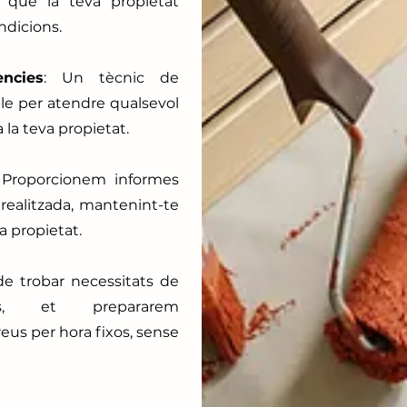
 que la teva propietat
ndicions.
ncies
: Un tècnic de
e per atendre qualsevol
la teva propietat.
 Proporcionem informes
 realitzada, mantenint-te
a propietat.
de trobar necessitats de
als, et prepararem
eus per hora fixos, sense