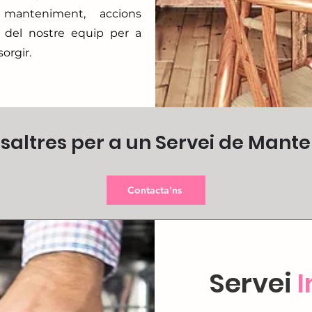
manteniment, accions
at del nostre equip per a
orgir.
altres per a un Servei de Mant
Contacta'ns
Servei
I