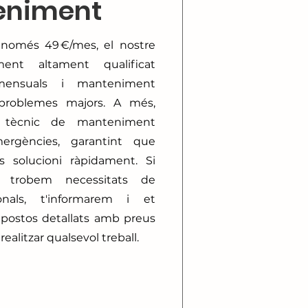
eniment
e només 49 €/mes, el nostre
nt altament qualificat
s mensuals i manteniment
 problemes majors. A més,
 tècnic de manteniment
ergències, garantint que
s solucioni ràpidament. Si
s trobem necessitats de
nals, t'informarem i et
postos detallats amb preus
ealitzar qualsevol treball.