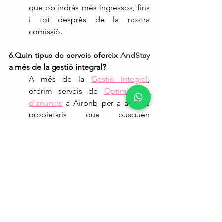
que obtindràs més ingressos, fins 
i tot després de la nostra 
comissió.
6.Quin tipus de serveis ofereix 
AndStay
a més de la gestió integral?
A més de la 
Gestió Integral
, 
oferim serveis de 
Optimització 
d'anuncis
 a Airbnb per a aquells 
propietaris que busquen 
augmentar les reserves i millorar 
la visibilitat del seu apartament 
turístic.
Conclusió
Cobrar en euros a Airbnb a Andorra és 