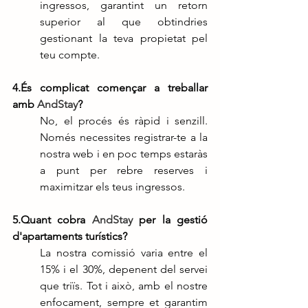
ingressos, garantint un retorn 
superior al que obtindries 
gestionant la teva propietat pel 
teu compte.
4.És complicat començar a treballar 
amb 
AndStay
?
No, el procés és ràpid i senzill. 
Només necessites registrar-te a la 
nostra web i en poc temps estaràs 
a punt per rebre reserves i 
maximitzar els teus ingressos.
5.Quant cobra 
AndStay
 per la gestió 
d'apartaments turístics?
La nostra comissió varia entre el 
15% i el 30%, depenent del servei 
que triïs. Tot i això, amb el nostre 
enfocament, sempre et garantim 