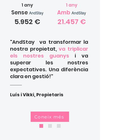
1 any
1 any
Sense
Amb
AndStay
AndStay
5.952
€
21.457 €
"
AndStay
va transformar la
nostra propietat,
va triplicar
els nostres guanys
i va
superar les nostres
expectatives. Una diferència
clara en gestió!"
Luís i Vikki, Propietaris
Coneix més