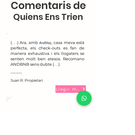
Comentaris de
Quiens Ens Trien
(. . .) Ara, amb
AndStay
, casa meva està
perfecta, els check-outs es fan de
manera exhaustiva i els llogaters se
senten molt ben atesos. Recomano
ANDBNB sens dubte (. . .)
Juan R. Propietari
Llegir més
Molt content amb el servei ofert.
Empresa seriosa, propera i de