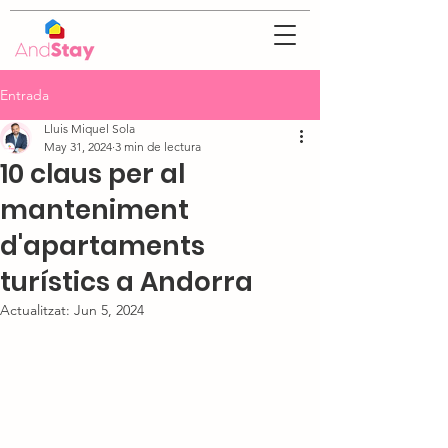
Entrada
Lluis Miquel Sola
May 31, 2024
3 min de lectura
10 claus per al
manteniment
d'apartaments
turístics a Andorra
Actualitzat:
Jun 5, 2024