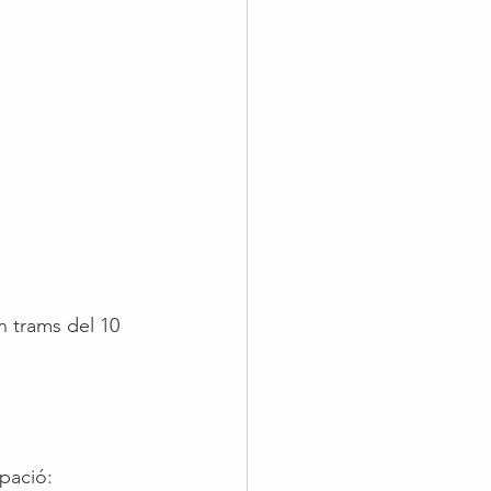
n trams del 10 
upació: