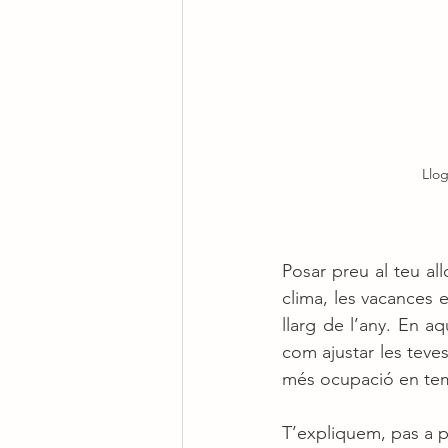
Llog
Posar preu al teu al
clima, les vacances e
llarg de l’any. En a
com ajustar les teves
més ocupació en temp
T’expliquem, pas a pa