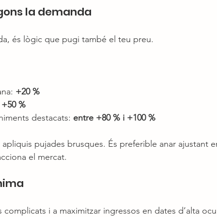
egons la demanda
a, és lògic que pugi també el teu preu.
na: 
+20 %
 
+50 %
niments destacats: 
entre +80 % i +100 %
 apliquis pujades brusques. És preferible anar ajustant e
cciona el mercat.
nima
ts complicats i a maximitzar ingressos en dates d’alta oc