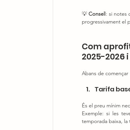
💡 
Consel
l: si note
progressivament el p
Com aprofit
2025-2026 i
Abans de començar a a
Tarifa bas
És el preu mínim nece
Exemple: si les tev
temporada baixa, la t