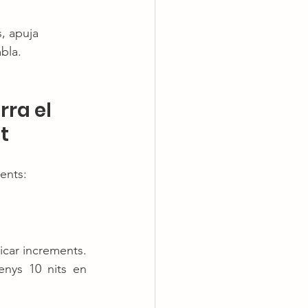
, apuja 
bla.
ra el 
t
ents:
icar increments. 
nys 10 nits en 