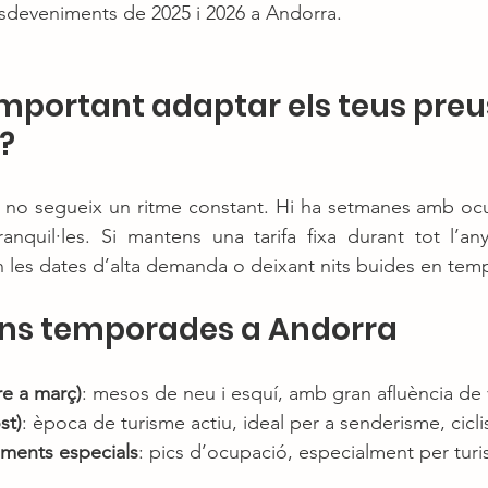
 esdeveniments de 2025 i 2026 a Andorra.
important adaptar els teus preus
?
a no segueix un ritme constant. Hi ha setmanes amb ocu
anquil·les. Si mantens una tarifa fixa durant tot l’any
 les dates d’alta demanda o deixant nits buides en tem
rans temporades a Andorra
e a març)
: mesos de neu i esquí, amb gran afluència de v
st)
: època de turisme actiu, ideal per a senderisme, cicl
iments especials
: pics d’ocupació, especialment per turis