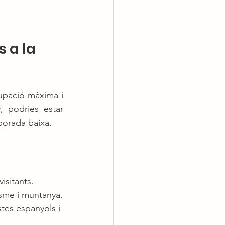
 a la 
pació màxima i 
, podries estar 
porada baixa.
isitants.
isme i muntanya.
tes espanyols i 