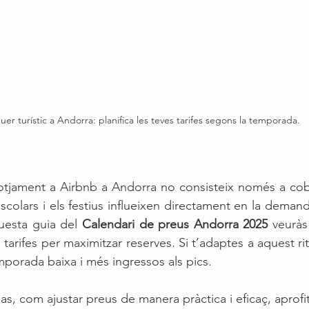
uer turístic a Andorra: planifica les teves tarifes segons la temporada.
lotjament a Airbnb a Andorra no consisteix només a cobr
scolars i els festius influeixen directament en la demand
questa guia del 
Calendari de preus Andorra 2025
 veuràs 
 tarifes per maximitzar reserves. Si t’adaptes a aquest ri
orada baixa i més ingressos als pics.
s, com ajustar preus de manera pràctica i eficaç, aprofit