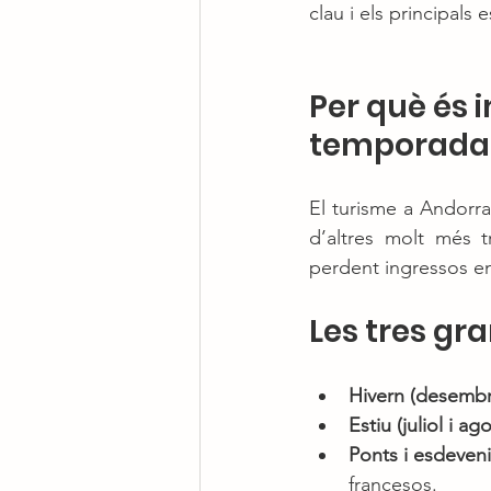
clau i els principals
Per què és 
temporada
El turisme a Andorr
d’altres molt més tr
perdent ingressos en
Les tres g
Hivern (desembr
Estiu (juliol i ago
Ponts i esdeven
francesos.