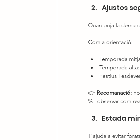
Ajustos s
Quan puja la demand
Com a orientació:
Temporada mitja
Temporada alta:
Festius i esdeve
👉 
Recomanació:
 no
% i observar com rea
Estada mí
T’ajuda a evitar fora