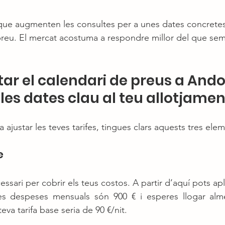
s que augmenten les consultes per a unes dates concretes
reu. El mercat acostuma a respondre millor del que sem
ar el calendari de preus a Andor
 les dates clau al teu allotjamen
justar les teves tarifes, tingues clars aquests tres elem
e
ssari per cobrir els teus costos. A partir d’aquí pots apl
es despeses mensuals són 900 € i esperes llogar alme
eva tarifa base seria de 90 €/nit.