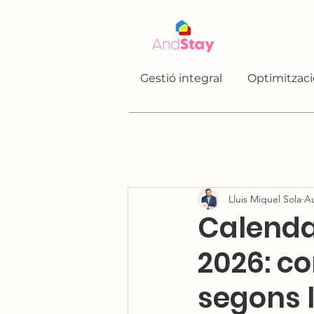
Gestió integral
Optimitzaci
Lluis Miquel Sola
Au
Calenda
2026: co
segons 