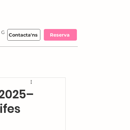
Guanya 300 €
More
Contacta'ns
Reserva
 2025–
ifes