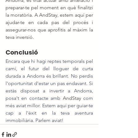
Andorra, és vital actuar amb antelació i 
preparar-te pel moment en què finalitzi 
la moratòria. A AndStay, estem aquí per 
ajudar-te en cada pas del procés i 
assegurar-nos que aprofitis al màxim la 
teva inversió.
Conclusió
Encara que hi hagi reptes temporals pel 
camí, el futur del lloguer de curta 
durada a Andorra és brillant. No perdis 
l'oportunitat d'estar un pas endavant. Si 
estàs disposat a invertir a Andorra, 
posa't en contacte amb 
AndStay
 com 
més aviat millor. Estem aquí per guiar-te 
cap a l'èxit en la teva aventura 
immobiliària. Parlem aviat!