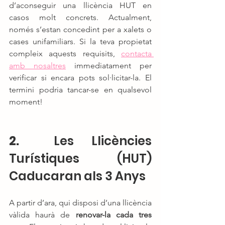
d’aconseguir una llicència HUT en 
casos molt concrets. Actualment, 
només s’estan concedint per a xalets o 
cases unifamiliars. Si la teva propietat 
compleix aquests requisits, 
contacta 
amb nosaltres
 immediatament per 
verificar si encara pots sol·licitar-la. El 
termini podria tancar-se en qualsevol 
moment!
2. 
 Les Llicències 
Turístiques (HUT) 
Caducaran als 3 Anys
A partir d’ara, qui disposi d’una llicència 
vàlida haurà de 
renovar-la cada tres 