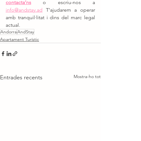
contacta’ns
 o escriu-nos a 
info@andstay.ad
 T’ajudarem a operar 
amb tranquil·litat i dins del marc legal 
actual.
Andorra
AndStay
Apartament Turístic
Mostra-ho tot
Entrades recents