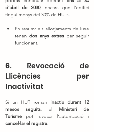
podràs continuar operant 
fins al 30 
d’abril de 2030
, encara que l’edifici 
tingui menys del 30% de HUTs.
En resum: els allotjaments de luxe 
tenen 
dos anys extres
 per seguir 
funcionant.
6. 
Revocació de 
Llicències per 
Inactivitat
Si un HUT roman 
inactiu durant 12 
mesos seguits
, el 
Ministeri de 
Turisme
 pot revocar l’autorització i 
cancel·lar el registre
.