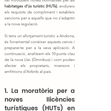
llei introdueix noves normatives per als 
habitatges d’ús turístic (HUTs)
, endureix 
els requisits de compliment i estableix 
sancions per a aquells que no s’adaptin 
a la nova regulació.
Si tens un allotjament turístic a Andorra, 
és fonamental conèixer aquests canvis i 
preparar-te per a la seva aplicació. A 
continuació, analitzem els 10 punts clau 
de la nova Llei (Òmnibus) i com poden 
afectar els propietaris, inversors i 
amfitrions d’Airbnb al país.
1. La moratòria per a 
noves llicències 
turístiques (HUTs) en 