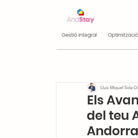
Gestió integral
Optimització
Lluis Miquel Sola
Oc
Els Avan
del teu 
Andorra