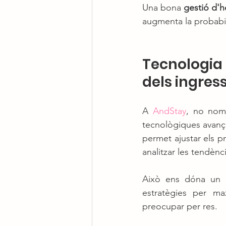
Una bona 
gestió d'h
augmenta la probabil
Tecnologia 
dels ingres
A 
AndStay
, no nomé
tecnològiques avanç
permet ajustar els p
analitzar les tendènc
Això ens dóna un a
estratègies per max
preocupar per res.