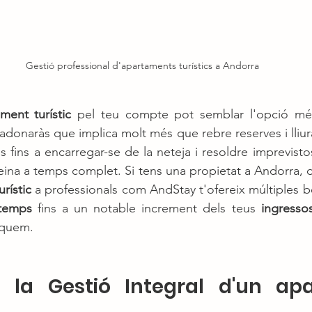
Gestió professional d'apartaments turístics a Andorra
ment turístic
 pel teu compte pot semblar l'opció mé
t'adonaràs que implica molt més que rebre reserves i lliur
s fins a encarregar-se de la neteja i resoldre imprevisto
feina a temps complet. Si tens una propietat a Andorra, d
rístic
 a professionals com AndStay t'ofereix múltiples be
 temps
 fins a un notable increment dels teus 
ingresso
iquem.
 la Gestió Integral d'un apa