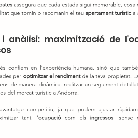
ostes
 assegura que cada estada sigui memorable, cosa qu
itat que tornin o recomanin el teu 
apartament turístic
 a
i anàlisi: maximització de l'oc
sos
s confiem en l'experiència humana, sinó que també u
ades per 
optimitzar el rendiment
 de la teva propietat. L
reus de manera dinàmica, realitzar un seguiment detallat
ies del mercat turístic a Andorra.
vantatge competitiu, ja que podem ajustar ràpidame
imitzar tant l'
ocupació
 com els 
ingressos
, sense 