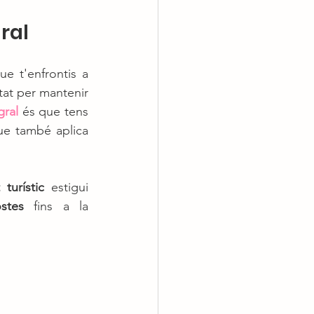
ral
e t'enfrontis a 
tat per mantenir 
gral
 és que tens 
e també aplica 
turístic
 estigui 
stes
 fins a la 