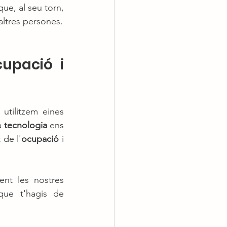
e, al seu torn, 
 altres persones.
upació i 
tilitzem eines 
a 
tecnologia
 ens 
 de l'
ocupació
 i 
nt les nostres 
que t'hagis de 