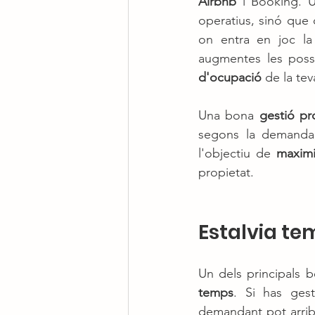
Airbnb
 i Booking. 
operatius, sinó que 
on entra en joc la
augmentes les possi
d'ocupació
 de la tev
Una bona 
gestió pr
segons la demanda,
l'objectiu de 
maximi
propietat.
Estalvia tem
Un dels principals b
temps
. Si has ges