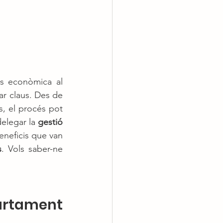
s econòmica al 
ar claus. Des de 
s, el procés pot 
elegar la 
gestió 
neficis que van 
s
. Vols saber-ne 
rtament 