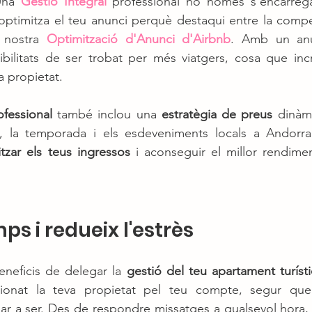
Una 
Gestió Integral
 professional no només s'encarrega
optimitza el teu anunci perquè destaqui entre la compe
 nostra 
Optimització d'Anunci d'Airbnb
. Amb un anun
bilitats de ser trobat per més viatgers, cosa que inc
a propietat.
ofessional
 també inclou una 
estratègia de preus
 dinàmi
 la temporada i els esdeveniments locals a Andorra
tzar els teus ingressos
 i aconseguir el millor rendimen
ps i redueix l'estrès
eneficis de delegar la 
gestió del teu apartament turísti
tionat la teva propietat pel teu compte, segur qu