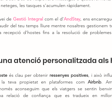
r neteges, les tasques s'acumulen ràpidament.
vei de 
Gestió Integral
 com el d'
AndStay
, ens encarregu
audir del teu temps lliure mentre nosaltres gestionem to
a recepció d'hostes fins a la resolució de problemes 
'una atenció personalitzada als
oste
 és clau per obtenir 
ressenyes positives
, i això inf
la teva propietat en plataformes com 
Airbnb
. A
només aconseguim que els viatgers se sentin benvin
 relació de confiança que es tradueix en millors 