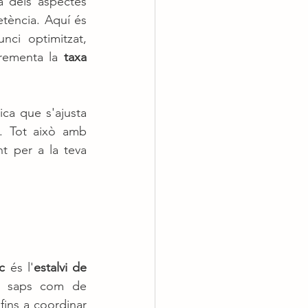
 dels aspectes 
tència. Aquí és 
ci optimitzat, 
rementa la 
taxa 
ca que s'ajusta 
. Tot això amb 
t per a la teva 
c
 és l'
estalvi de 
e saps com de 
demandant pot arribar a ser. Des de respondre missatges a qualsevol hora, fins a coordinar 