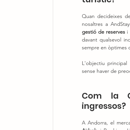
Quan decideixes de
gestió de reserves
 i
davant qualsevol in
sempre en òptimes co
L'objectiu principa
sense haver de preoc
Com la Ge
ingressos?