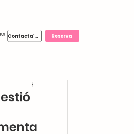
anya 300 €
More
Contacta'ns
Reserva
estió
gmenta