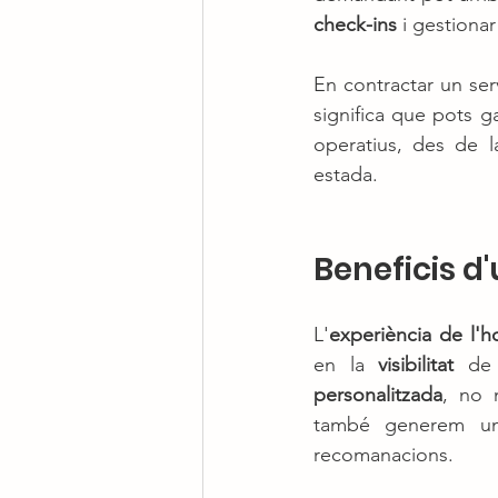
check-ins
 i gestiona
En contractar un ser
significa que pots g
operatius, des de l
estada.
Beneficis d
L'
experiència de l'h
en la 
visibilitat
 de 
personalitzada
, no 
també generem una
recomanacions.