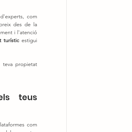
d'experts, com 
nosaltres a AndStay, t'oblides de les tasques més tedioses. El servei cobreix des de la 
ment i l'atenció 
 turístic
 estigui 
teva propietat 
ls teus 
A Andorra, el mercat turístic és altament competitiu, especialment amb plataformes com 