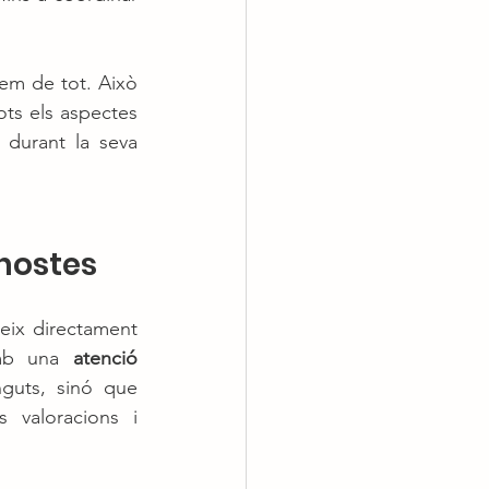
em de tot. Això 
ts els aspectes 
durant la seva 
 hostes
lueix directament 
mb una 
atenció 
guts, sinó que 
valoracions i 