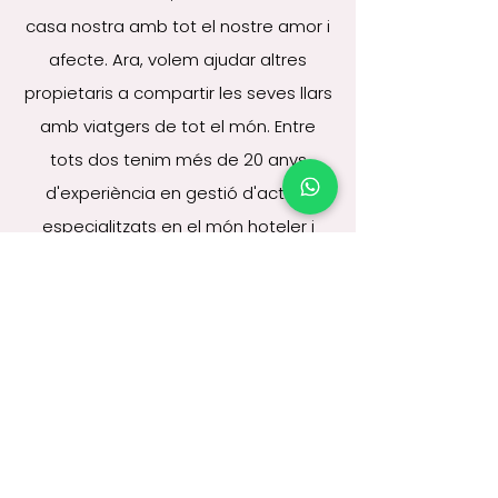
casa nostra amb tot el nostre amor i
afecte. Ara, volem ajudar altres
propietaris a compartir les seves llars
amb viatgers de tot el món.
Entre
tots dos tenim més de 20 anys
d'experiència en gestió d'actius,
especialitzats en el món hoteler i
d'apartaments turístics, ens
encarreguem que les vostres
propietats estiguin sempre en
perfectes condicions per rebre els
hostes, així com assegurar que tot el
procés de reserva i estada sigui el
més suau i plaent possible.