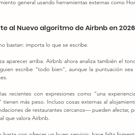
amiento general usando herramientas externas como H
e al Nuevo algoritmo de Airbnb en 2026
 no bastan: importa lo que se escribe.
za aparecer arriba. Airbnb ahora analiza también el tono
alguien escribe “todo bien”, aunque la puntuación sea
nes.
ñas recientes con expresiones como “una experiencia 
 tienen más peso. Incluso cosas externas al alojamien
endaciones de restaurantes cercanos— pueden afectar, p
al que valora Airbnb.
o basta con ofrecer un buen servicio: hace falta fomenta