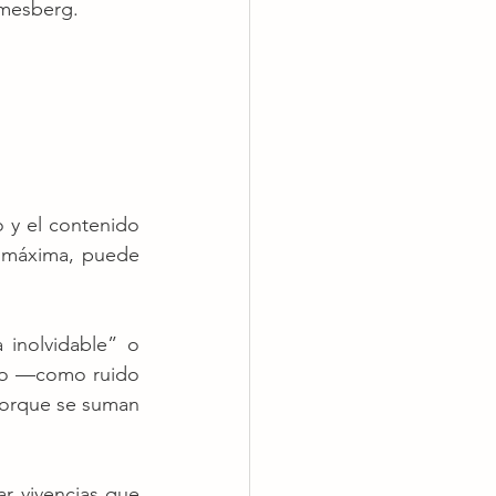
omesberg.
 y el contenido 
 máxima, puede 
inolvidable” o 
to —como ruido 
orque se suman 
r vivencias que 