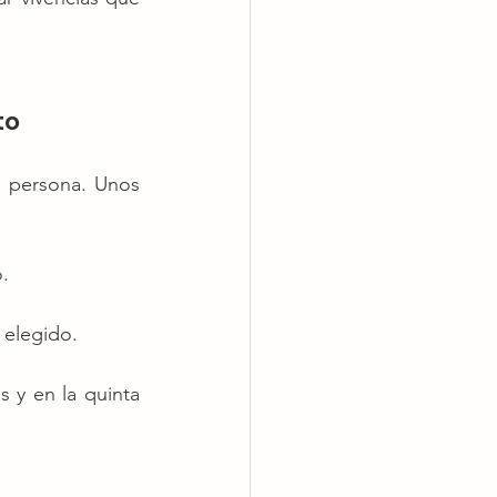
to
a persona. Unos 
o.
a elegido.
 y en la quinta 