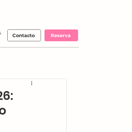
s
More
Contacto
Reserva
26:
o