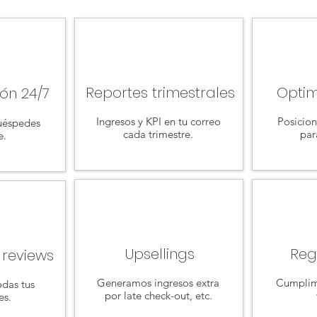
Reportes trimestrales
Optim
ón 24/7
Ingresos y KPI en tu correo
Posicio
uéspedes
cada trimestre.
par
e.
Upsellings
Reg
 reviews
Generamos ingresos extra
Cumplim
das tus
por late check-out, etc.
es.