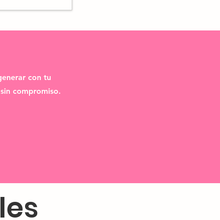
generar con tu
y sin compromiso.
les