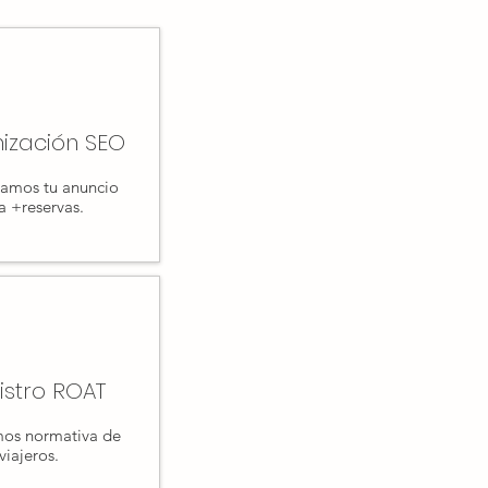
ización SEO
namos tu anuncio
a +reservas.
istro ROAT
os normativa de
viajeros.