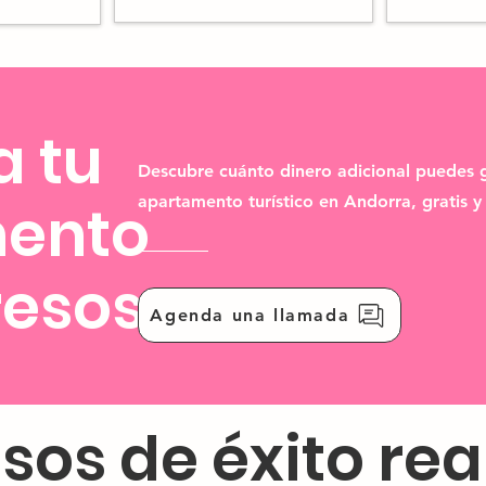
a tu
Descubre cuánto dinero adicional puedes 
apartamento turístico en Andorra, gratis 
mento
resos
Agenda una llamada
sos de éxito rea