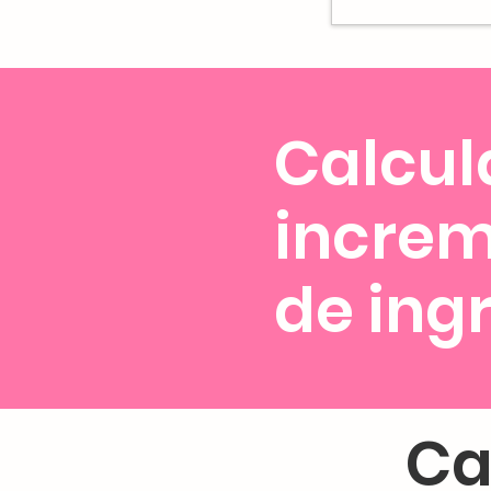
Calcul
incre
de ing
Ca