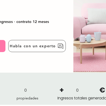
ngresos · contrato 12 meses
Habla con un experto
+
€
0
0
Ingresos totales generad
propiedades