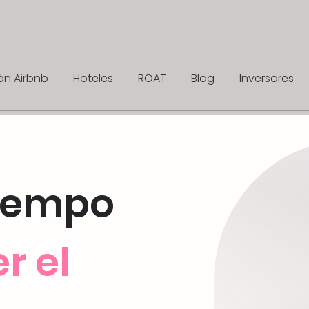
ón Airbnb
Hoteles
ROAT
Blog
Inversores
tiempo
r el