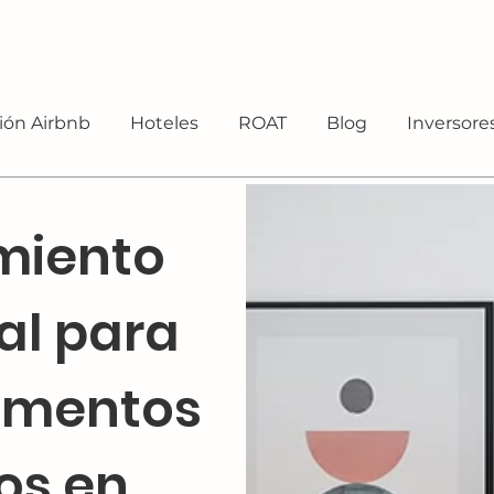
ión Airbnb
Hoteles
ROAT
Blog
Inversore
miento
al para
amentos
cos en