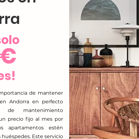
rra
solo
 €
es!
importancia de mantener
 en Andorra en perfecto
io de mantenimiento
un precio fijo al mes por
us apartamentos estén
us huéspedes. Este servicio