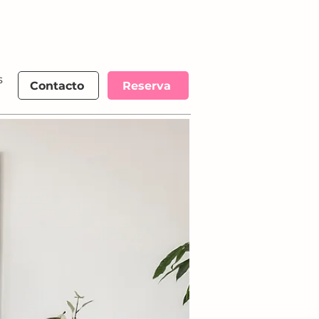
s
More
Contacto
Reserva