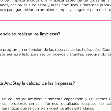
io de limpieza incluye una limpieza profunda de todas las á
baños, cocina, sala de estar y áreas comunes. Utilizamos produc
entes para garantizar un ambiente limpio y acogedor para tus hu
ncia se realizan las limpiezas?
se programan en función de las reservas de los huéspedes. Coor
té siempre listo para recibir nuevos visitantes, asegurando a
 AndStay la calidad de las limpiezas?
un equipo de limpieza altamente capacitado y utilizamos u
emás, proporcionamos informes detallados después de c
y garantizar que se cumplan nuestros altos estándares.