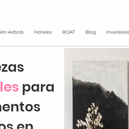
ión Airbnb
Hoteles
ROAT
Blog
Inversore
ezas
les
para
entos
cos en