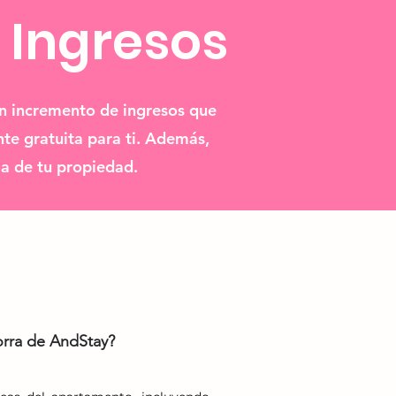
 Ingresos
un incremento de ingresos que
te gratuita para ti. Además,
ia de tu propiedad.
orra de AndStay?