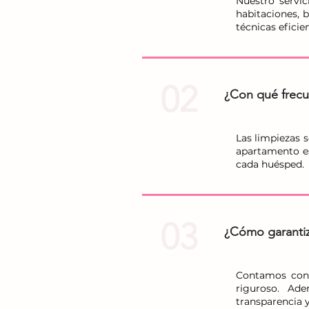
Nuestro servic
habitaciones, 
técnicas efici
02
¿Con qué frecue
Las limpiezas 
apartamento es
cada huésped.
03
¿Cómo garantiza
Contamos con 
riguroso. Ad
transparencia 