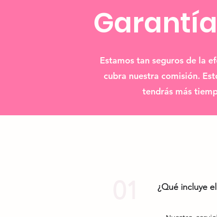
Garantía
Estamos tan seguros de la ef
cubra nuestra comisión. Est
tendrás más tiemp
01
¿Qué incluye el