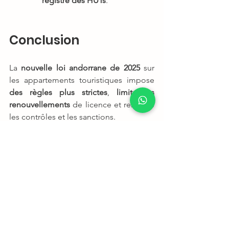
registre des HUTs
.
Conclusion
La 
nouvelle loi andorrane de 2025
 sur 
les appartements touristiques impose 
des règles plus strictes
, 
limite les 
renouvellements
 de licence et renforce 
les contrôles et les sanctions.
Si vous êtes 
propriétaire d’un HUT
, il 
est essentiel de 
vous informer et vous 
adapter rapidement
 pour rester 
conforme et éviter des sanctions 
juridiques.
Chez AndStay, nous sommes là pour 
vous accompagner. Si vous avez besoin 