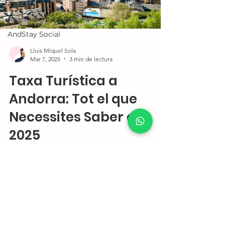
Airbnb
Apartament Turístic
AndStay Social
Lluis Miquel Sola
Mar 7, 2025
3 min de lectura
Taxa Turística a
Andorra: Tot el que
Necessites Saber el
2025
Descobreix la taxa turística a Andorra 2025:
costos, exempcions i com impacta el teu
viatge segons l'allotjament.