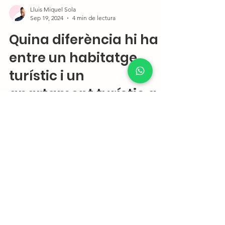
Lluis Miquel Sola
Sep 19, 2024
4 min de lectura
Quina diferència hi ha
entre un habitatge
turístic i un
apartament turístic a
Andorra?
Aprèn les diferències clau entre habitatges i
apartaments turístics a Andorra per
optimitzar la teva propietat.